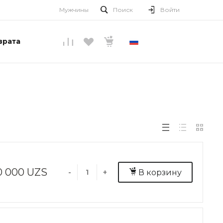
Мужчины
Поиск
Войти
врата
РУССКИЙ
0 000 UZS
В корзину
-
+