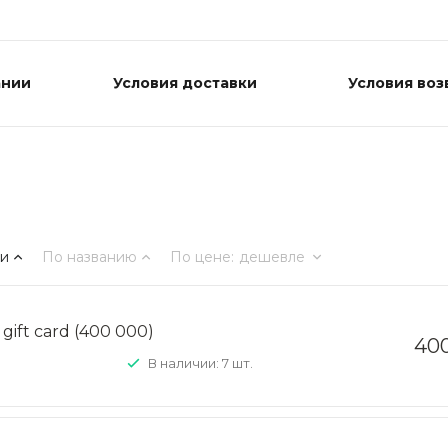
ании
Условия доставки
Условия воз
ти
По названию
По цене
:
дешевле
gift card (400 000)
40
В наличии: 7 шт.