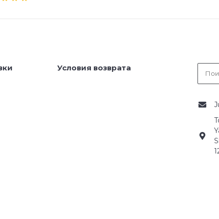
вки
Условия возврата
J
T
Y
S
1