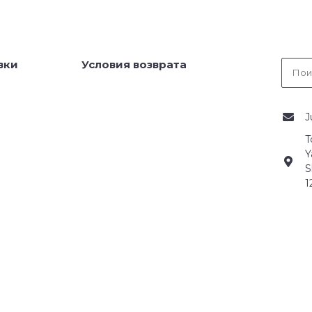
вки
Условия возврата
J
T
Y
S
1