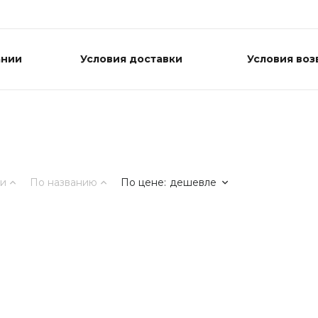
ании
Условия доставки
Условия воз
ти
По названию
По цене
:
дешевле