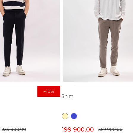
-40%
Shim
199 900.00
339 900.00
369 900.00