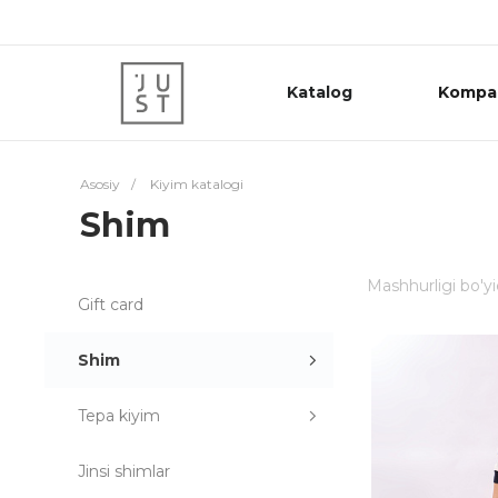
Katalog
Kompa
Asosiy
/
Kiyim katalogi
Shim
Mashhurligi bo'y
Gift card
Shim
Tepa kiyim
Jinsi shimlar