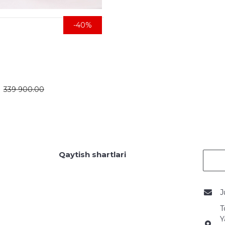
-40%
339 900.00
Qaytish shartlari
J
T
Y