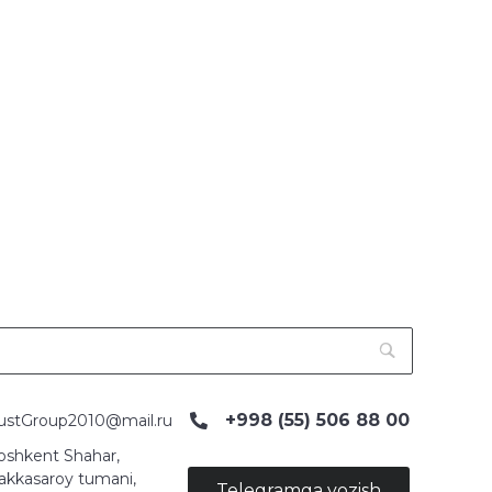
+998 (55) 506 88 00
ustGroup2010@mail.ru
oshkent Shahar,
akkasaroy tumani,
Telegramga yozish