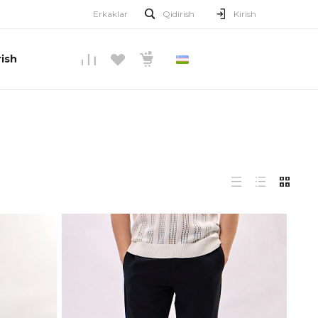
Erkaklar
Qidirish
Kirish
ish
O’ZBEKCHA