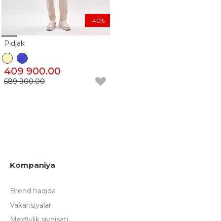
-40%
Pidjak
409 900.00
689 900.00
Kompaniya
Brend haqida
Vakansiyalar
Maxfiylik siyoisati