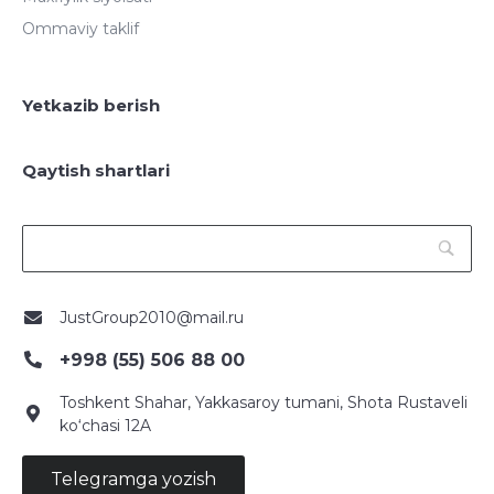
Ommaviy taklif
Yetkazib berish
Qaytish shartlari
JustGroup2010@mail.ru
+998 (55) 506 88 00
Toshkent Shahar, Yakkasaroy tumani, Shota Rustaveli
ko‘chasi 12A
Telegramga yozish