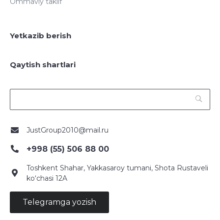
Ommaviy taklif
Yetkazib berish
Qaytish shartlari
JustGroup2010@mail.ru
+998 (55) 506 88 00
Toshkent Shahar, Yakkasaroy tumani, Shota Rustaveli
ko‘chasi 12A
Telegramga yozish