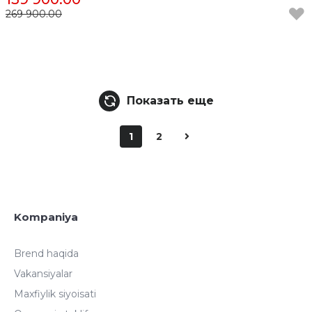
269 900.00
Показать еще
1
2
Kompaniya
Brend haqida
Vakansiyalar
Maxfiylik siyoisati