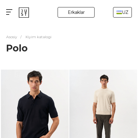
Erkaklar
UZ
Asosiy
/
Kiyim katalogi
Polo