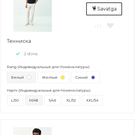
Savatga
Тенниска
: 2 dona..
Rang (Индивидуальные для Номенклатуры)
Белый
Желтый
Синий
Hajmi (Индивидуальные для Номенклатуры)
L/50
M/48
S/46
XL/52
XXL/54