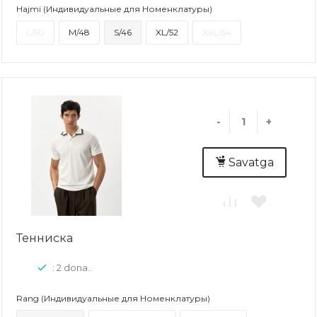
Hajmi (Индивидуальные для Номенклатуры)
L/50
M/48
S/46
XL/52
XXL/54
-
+
Savatga
Тенниска
: 2 dona..
Rang (Индивидуальные для Номенклатуры)