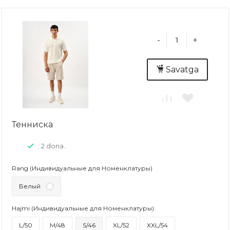
-
+
Savatga
Тенниска
: 2 dona..
Rang (Индивидуальные для Номенклатуры)
Белый
Hajmi (Индивидуальные для Номенклатуры)
L/50
M/48
S/46
XL/52
XXL/54