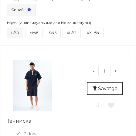
Синий
Hajmi (Индивидуальные для Номенклатуры)
L/50
M/48
S/46
XL/52
XXL/54
-
+
Savatga
Тенниска
: 2 dona..