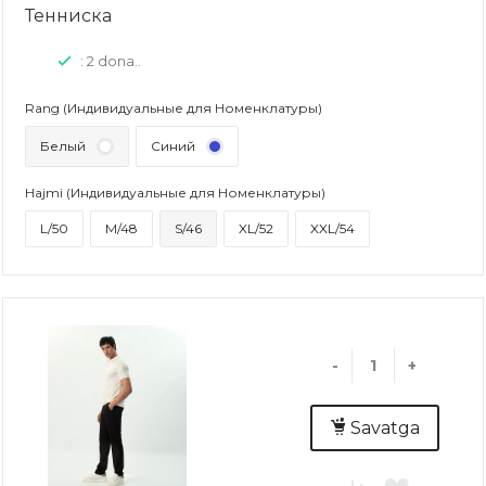
Тенниска
: 2 dona..
Rang (Индивидуальные для Номенклатуры)
Белый
Синий
Hajmi (Индивидуальные для Номенклатуры)
L/50
M/48
S/46
XL/52
XXL/54
-
+
Savatga