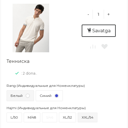
-
+
Savatga
Тенниска
: 2 dona..
Rang (Индивидуальные для Номенклатуры)
Белый
Синий
Hajmi (Индивидуальные для Номенклатуры)
L/50
M/48
S/46
XL/52
XXL/54