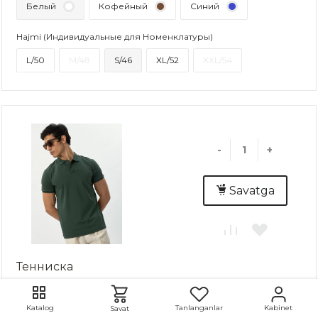
Белый
Кофейный
Синий
Hajmi (Индивидуальные для Номенклатуры)
L/50
M/48
S/46
XL/52
XXL/54
-
+
Savatga
Тенниска
: 2 dona..
Tanlanganlar
Kabinet
Katalog
Savat