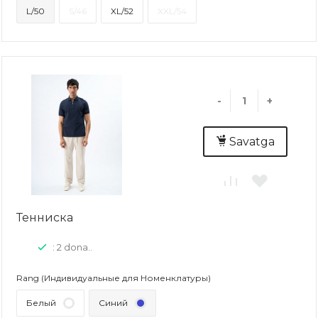
L/50
S/46
XL/52
XXL/54
-
+
Savatga
Тенниска
: 2 dona..
Rang (Индивидуальные для Номенклатуры)
Белый
Синий