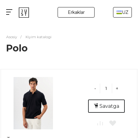
Erkaklar
UZ
Asosiy
/
Kiyim katalogi
Polo
-
+
Savatga