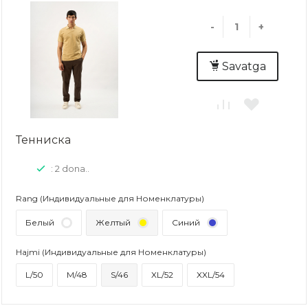
-
+
Savatga
Тенниска
: 2 dona..
Rang (Индивидуальные для Номенклатуры)
Белый
Желтый
Синий
Hajmi (Индивидуальные для Номенклатуры)
L/50
M/48
S/46
XL/52
XXL/54