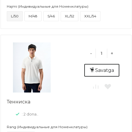
Hajmi (Индивидуальные для Номенклатуры)
L/50
M/48
S/46
XL/52
XXL/54
-
+
Savatga
Тенниска
: 2 dona..
Rang (Индивидуальные для Номенклатуры)