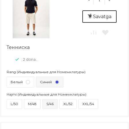
-
+
Savatga
Тенниска
: 2 dona..
Rang (Индивидуальные для Номенклатуры)
Белый
Синий
Hajmi (Индивидуальные для Номенклатуры)
L/50
M/48
S/46
XL/52
XXL/54