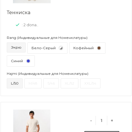
Тенниска
: 2 dona..
Rang (Индивидуальные для Номенклатуры)
Экрю
Бело-Серый
Кофейный
Синий
Hajmi (Индивидуальные для Номенклатуры)
L/50
M/48
S/46
XL/52
XXL/54
-
+