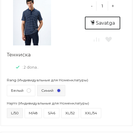
-
+
Savatga
Тенниска
: 2 dona..
Rang (Индивидуальные для Номенклатуры)
Белый
Синий
Hajmi (Индивидуальные для Номенклатуры)
L/50
M/48
S/46
XL/52
XXL/54