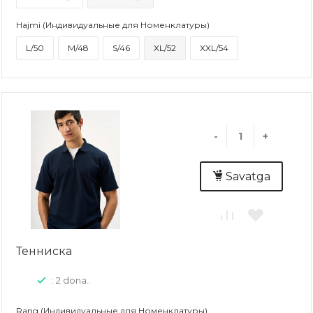
Hajmi (Индивидуальные для Номенклатуры)
L/50
M/48
S/46
XL/52
XXL/54
-
+
Savatga
Тенниска
: 2 dona..
Rang (Индивидуальные для Номенклатуры)