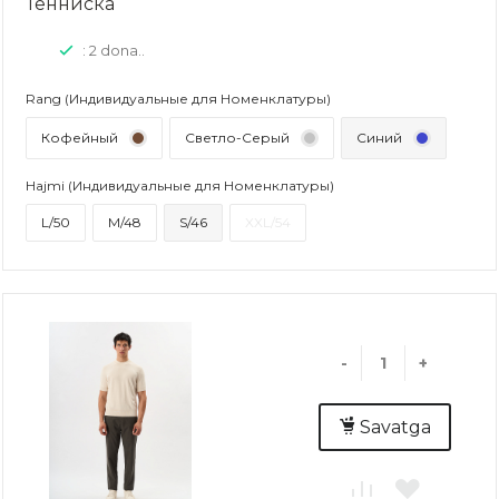
Тенниска
: 2 dona..
Rang (Индивидуальные для Номенклатуры)
Кофейный
Светло-Серый
Синий
Hajmi (Индивидуальные для Номенклатуры)
L/50
M/48
S/46
XXL/54
-
+
Savatga