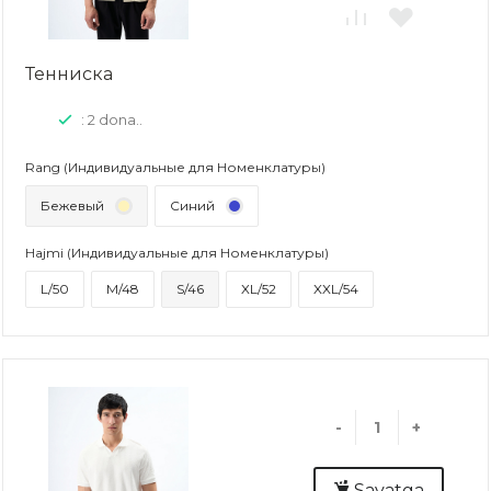
Тенниска
: 2 dona..
Rang (Индивидуальные для Номенклатуры)
Бежевый
Синий
Hajmi (Индивидуальные для Номенклатуры)
L/50
M/48
S/46
XL/52
XXL/54
-
+
Savatga