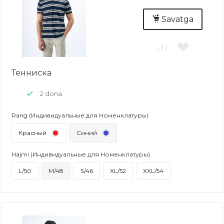
Savatga
Тенниска
: 2 dona..
Rang (Индивидуальные для Номенклатуры)
Красный
Синий
Hajmi (Индивидуальные для Номенклатуры)
L/50
M/48
S/46
XL/52
XXL/54