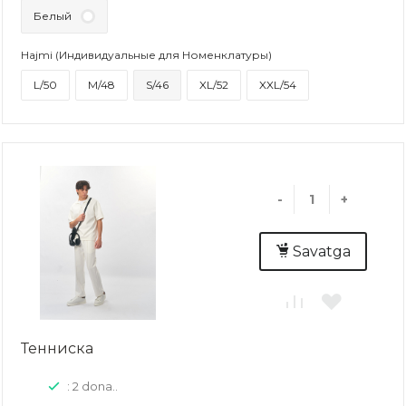
Белый
Hajmi (Индивидуальные для Номенклатуры)
L/50
M/48
S/46
XL/52
XXL/54
-
+
Savatga
Тенниска
: 2 dona..