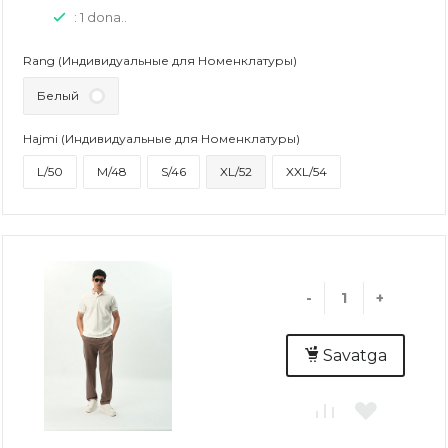
: 1 dona..
Rang (Индивидуальные для Номенклатуры)
Белый
Hajmi (Индивидуальные для Номенклатуры)
L/50
M/48
S/46
XL/52
XXL/54
-
+
Savatga