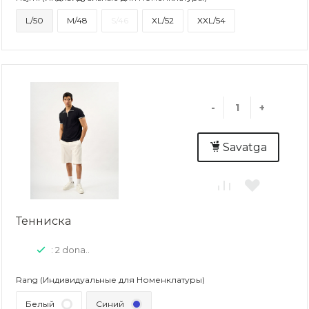
L/50
M/48
S/46
XL/52
XXL/54
-
+
Savatga
Тенниска
: 2 dona..
Rang (Индивидуальные для Номенклатуры)
Белый
Синий