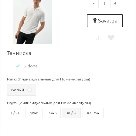
-
+
Savatga
Тенниска
: 2 dona..
Rang (Индивидуальные для Номенклатуры)
Белый
Hajmi (Индивидуальные для Номенклатуры)
L/50
M/48
S/46
XL/52
XXL/54