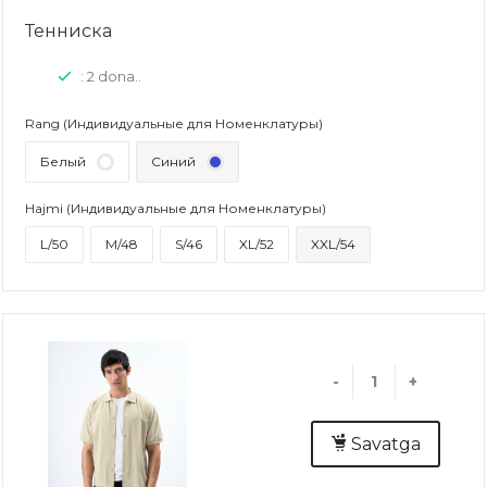
Тенниска
: 2 dona..
Rang (Индивидуальные для Номенклатуры)
Белый
Синий
Hajmi (Индивидуальные для Номенклатуры)
L/50
M/48
S/46
XL/52
XXL/54
-
+
Savatga