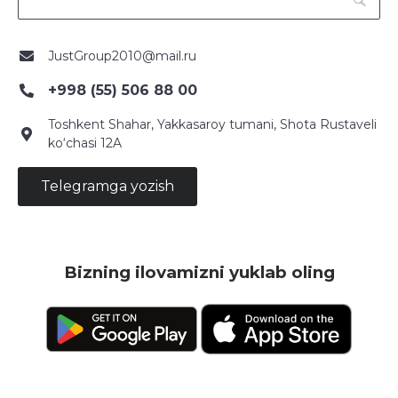
JustGroup2010@mail.ru
+998 (55) 506 88 00
Toshkent Shahar, Yakkasaroy tumani, Shota Rustaveli
ko‘chasi 12A
Telegramga yozish
Bizning ilovamizni yuklab oling