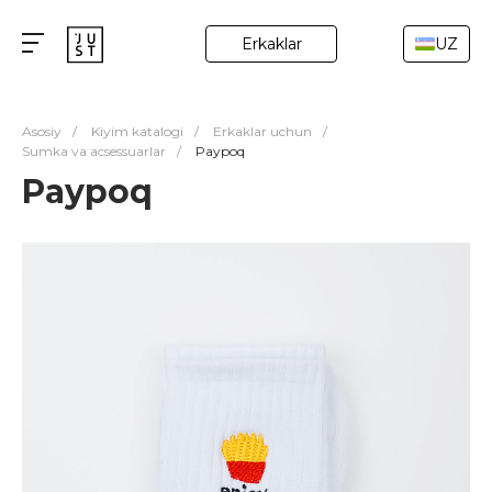
Erkaklar
UZ
Asosiy
/
Kiyim katalogi
/
Erkaklar uchun
/
Sumka va acsessuarlar
/
Paypoq
Paypoq