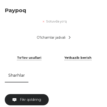
Paypoq
Sotuvda yo'q
O'lchamlar jadvali
To'lov usullari
Yetkazib berish
Sharhlar
Fikr qoldiring