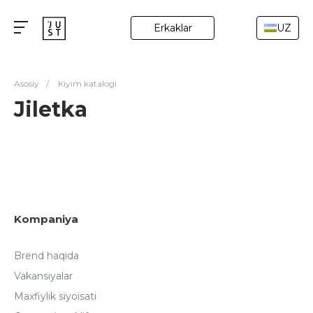
Erkaklar
UZ
Asosiy
/
Kiyim katalogi
Jiletka
Kompaniya
Brend haqida
Vakansiyalar
Maxfiylik siyoisati