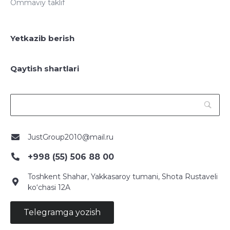
Ommaviy taklif
Yetkazib berish
Qaytish shartlari
JustGroup2010@mail.ru
+998 (55) 506 88 00
Toshkent Shahar, Yakkasaroy tumani, Shota Rustaveli
ko‘chasi 12A
Telegramga yozish