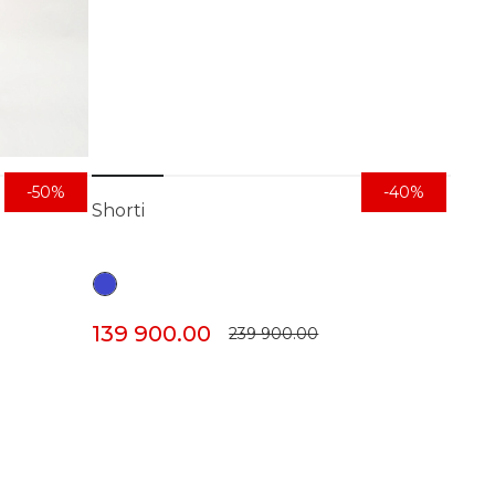
-50%
-40%
Shorti
139 900.00
239 900.00