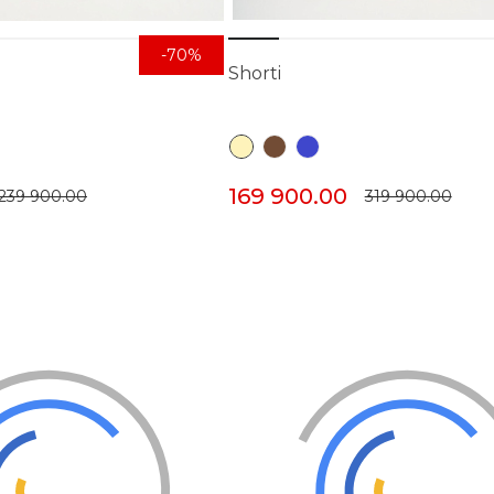
-70%
Shorti
169 900.00
239 900.00
319 900.00