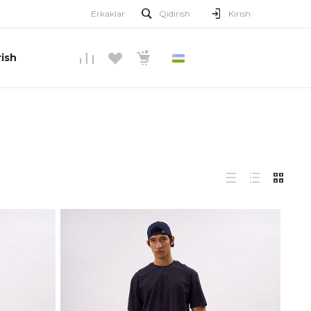
Erkaklar
Qidirish
Kirish
ish
O’ZBEKCHA