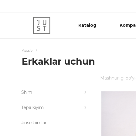
Katalog
Kompa
Asosiy
/
Erkaklar uchun
Mashhurligi bo'y
Shim
Tepa kiyim
Jinsi shimlar