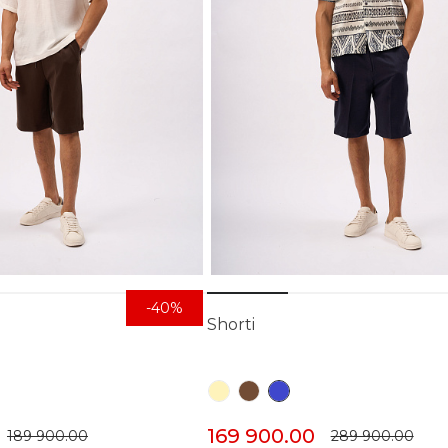
-40%
Shorti
169 900.00
189 900.00
289 900.00