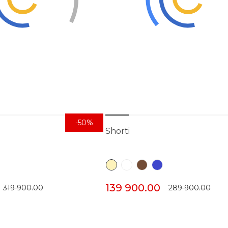
-50%
Shorti
139 900.00
319 900.00
289 900.00