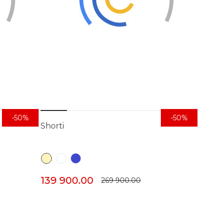
-50%
-50%
Shorti
139 900.00
269 900.00