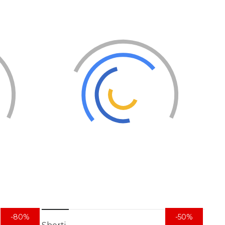
-80%
-50%