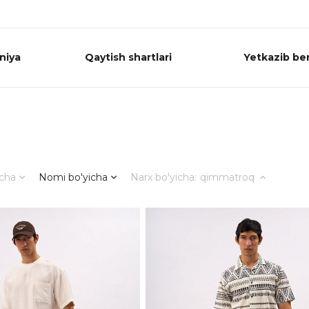
niya
Qaytish shartlari
Yetkazib ber
icha
Nomi bo'yicha
Narx bo'yicha
:
qimmatroq