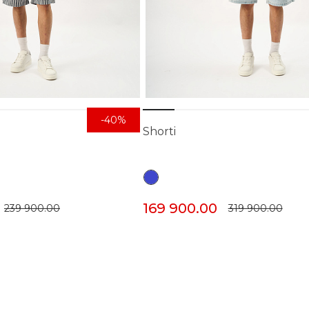
-40%
Shorti
169 900.00
239 900.00
319 900.00