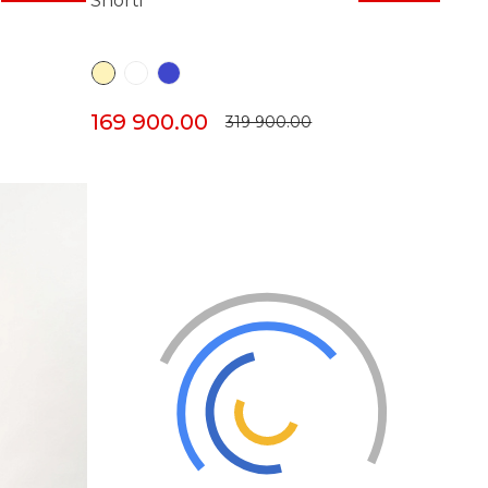
Shorti
169 900.00
319 900.00