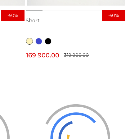
-50%
-50%
Shorti
169 900.00
319 900.00