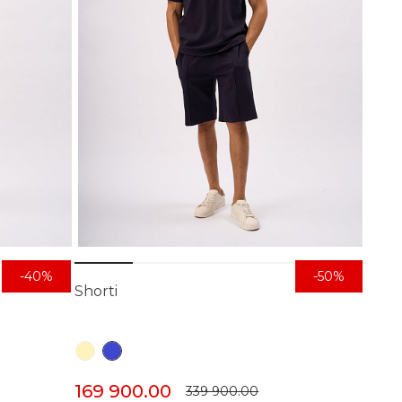
-40%
-50%
Shorti
169 900.00
339 900.00