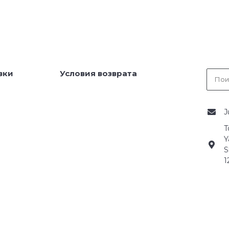
вки
Условия возврата
J
T
Y
S
1