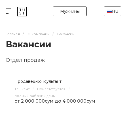
Мужчины
RU
Главная
/
О компании
/
Вакансии
Вакансии
Отдел продаж
Продавец-консультант
Ташкент
/
Приветствуется
/
полный рабочий день
от 2 000 000сум до 4 000 000сум
-