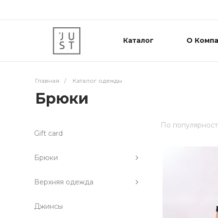
Каталог
О Комп
Главная
/
Каталог одежды
Брюки
По популярнос
Gift card
Брюки
Верхняя одежда
Джинсы