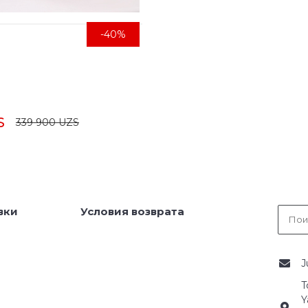
-40%
S
339 900 UZS
вки
Условия возврата
J
T
Y