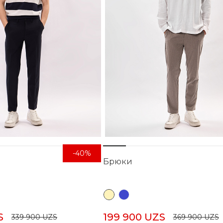
-40%
Брюки
S
199 900 UZS
339 900 UZS
369 900 UZS