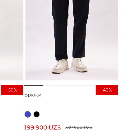
-50%
-40%
Брюки
199 900 UZS
339 900 UZS