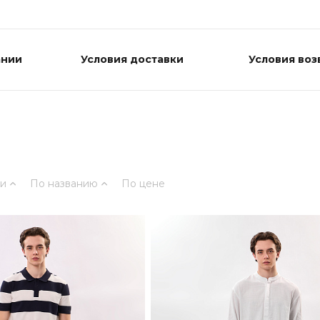
ании
Условия доставки
Условия воз
ти
По названию
По цене