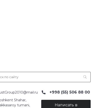
+998 (55) 506 88 00
ustGroup2010@mail.ru
oshkent Shahar,
Написать в
akkasaroy tumani,