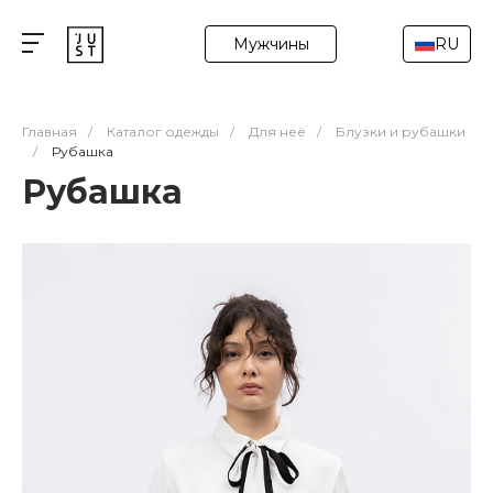
Мужчины
RU
Главная
/
Каталог одежды
/
Для неё
/
Блузки и рубашки
/
Рубашка
Рубашка