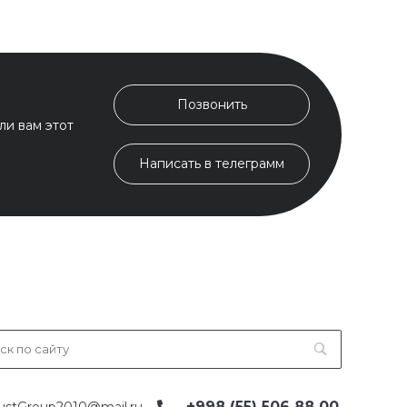
Позвонить
ли вам этот
Написать в телеграмм
+998 (55) 506 88 00
ustGroup2010@mail.ru