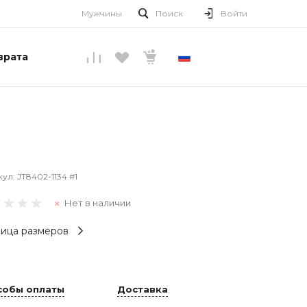
Мужчины
Поиск
Войти
врата
РУССКИЙ
кул:
JT8402-1134 #1
Нет в наличии
ица размеров
собы оплаты
Доставка