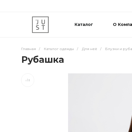
Каталог
О Комп
Главная
/
Каталог одежды
/
Для неё
/
Блузки и руб
Рубашка