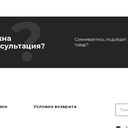
жна
Сомневаетесь, подойдет 
сультация?
товар?
вки
Условия возврата
J