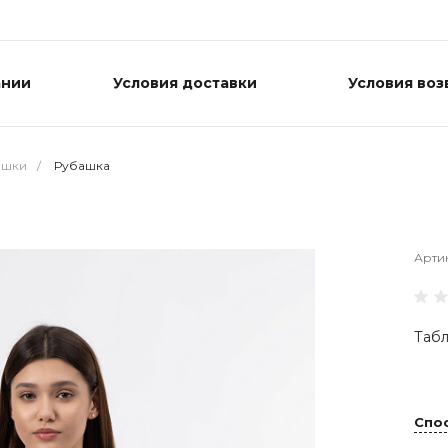
ании
Условия доставки
Условия воз
ашки
/
Рубашка
Арти
Табл
Спо