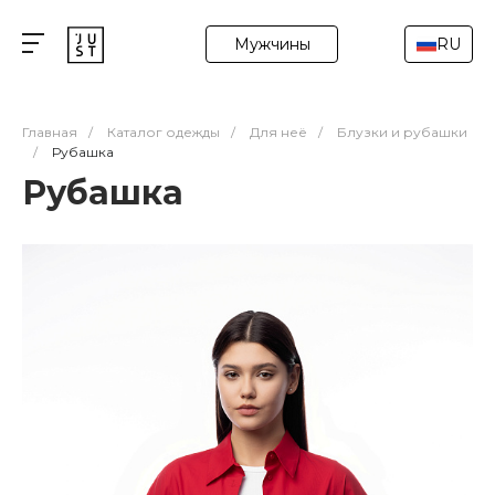
Мужчины
RU
Главная
/
Каталог одежды
/
Для неё
/
Блузки и рубашки
/
Рубашка
Рубашка