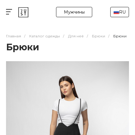
Мужчины
RU
Главная
/
Каталог одежды
/
Для неё
/
Брюки
/
Брюки
Брюки