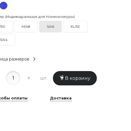
ер (Индивидуальные для Номенклатуры)
/50
M/48
S/46
XL/52
S/44
ица размеров
+
шт.
В корзину
собы оплаты
Доставка