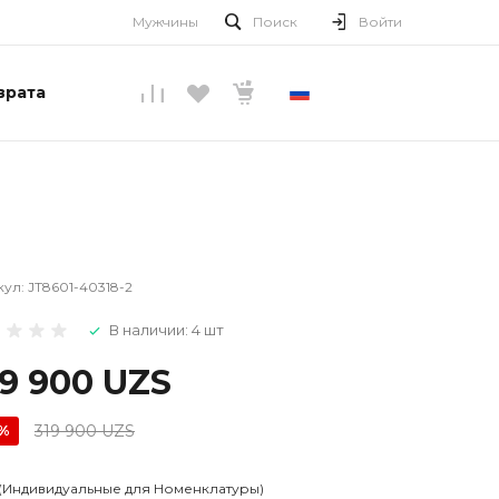
Мужчины
Поиск
Войти
врата
РУССКИЙ
кул:
JT8601-40318-2
В наличии: 4 шт
89 900 UZS
319 900 UZS
0%
 (Индивидуальные для Номенклатуры)