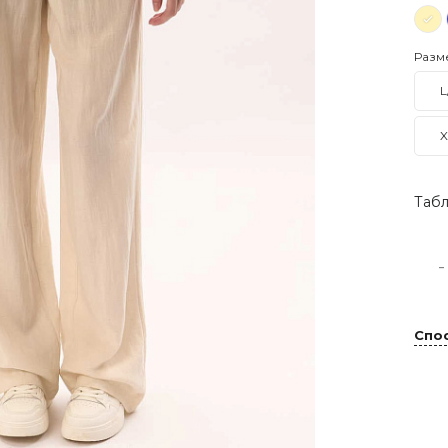
Разм
L
X
Табл
-
Спо