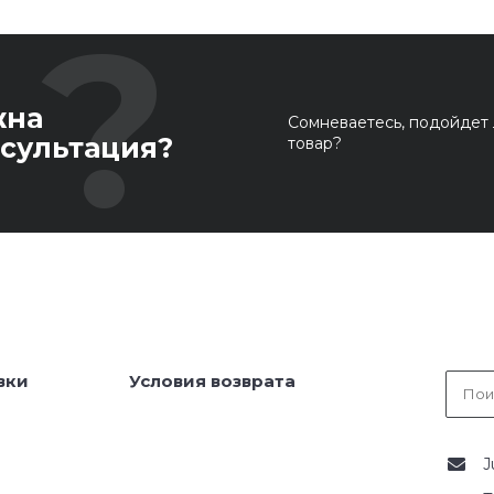
жна
Сомневаетесь, подойдет 
сультация?
товар?
вки
Условия возврата
J