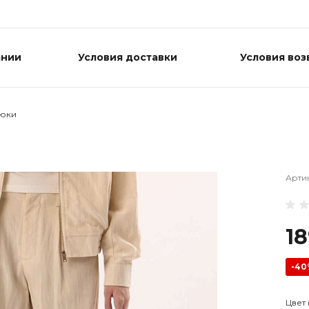
ании
Условия доставки
Условия воз
юки
Арти
1
-4
Цвет