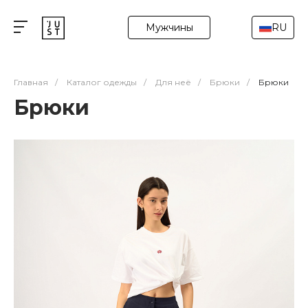
Мужчины
RU
Главная
/
Каталог одежды
/
Для неё
/
Брюки
/
Брюки
Брюки