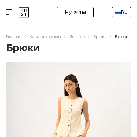
Мужчины
RU
Главная
/
Каталог одежды
/
Для неё
/
Брюки
/
Брюки
Брюки