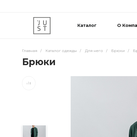
Каталог
О Комп
Главная
/
Каталог одежды
/
Для него
/
Брюки
/
Б
Брюки