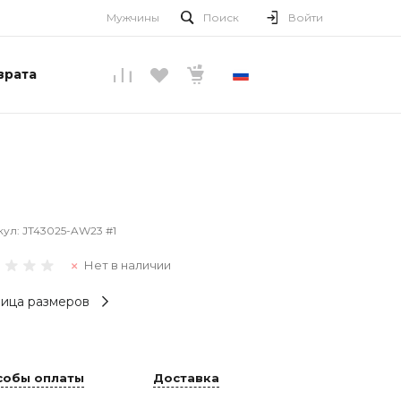
Мужчины
Поиск
Войти
врата
РУССКИЙ
кул:
JT43025-AW23 #1
Нет в наличии
ица размеров
собы оплаты
Доставка