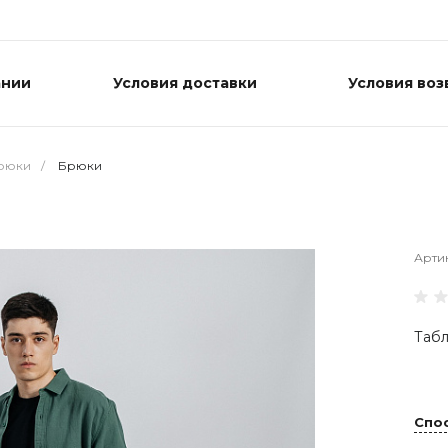
ании
Условия доставки
Условия воз
рюки
/
Брюки
Арти
Табл
Спо