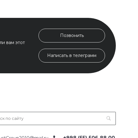
Позвонить
ли вам этот
Написать в телеграмм
+998 (55) 506 88 00
ustGroup2010@mail.ru