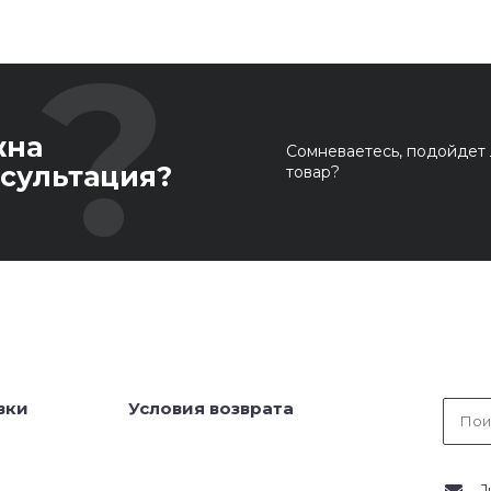
жна
Сомневаетесь, подойдет 
сультация?
товар?
вки
Условия возврата
J