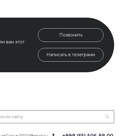
Позвонить
ли вам этот
Написать в телеграмм
+998 (55) 506 88 00
ustGroup2010@mail.ru