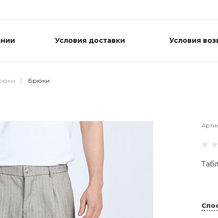
ании
Условия доставки
Условия воз
рюки
/
Брюки
Арти
Табл
Спо