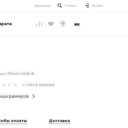
Мужчины
Поиск
Войти
врата
РУССКИЙ
кул:
JT9401-4008 #1
Нет в наличии
ица размеров
собы оплаты
Доставка