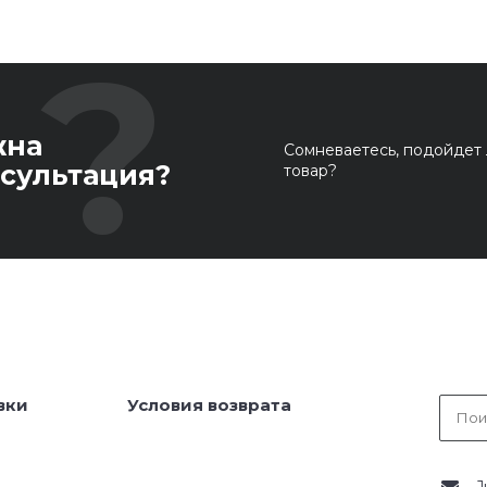
жна
Сомневаетесь, подойдет 
сультация?
товар?
вки
Условия возврата
J