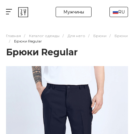
Мужчины
RU
Главная
/
Каталог одежды
/
Для него
/
Брюки
/
Брюки
/
Брюки Regular
Брюки Regular