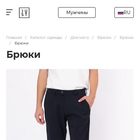
Мужчины
RU
Главная
/
Каталог одежды
/
Для него
/
Брюки
/
Брюки
/
Брюки
Брюки