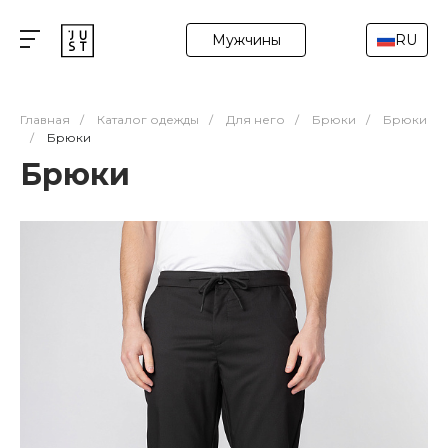
Мужчины
RU
Главная
/
Каталог одежды
/
Для него
/
Брюки
/
Брюки
/
Брюки
Брюки