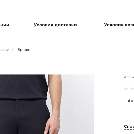
ании
Условия доставки
Условия воз
рюки
/
Брюки
Арти
Табл
Спо