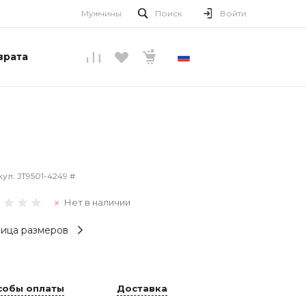
Мужчины
Поиск
Войти
врата
РУССКИЙ
кул:
JT9501-4249 #
Нет в наличии
ица размеров
собы оплаты
Доставка