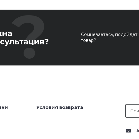
жна
Сомневаетесь, подойдет 
сультация?
товар?
вки
Условия возврата
J