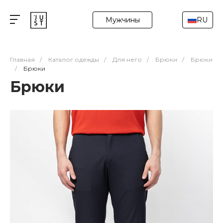
Мужчины
RU
Главная
/
Каталог одежды
/
Для него
/
Брюки
/
Брюки
/
Брюки
Брюки