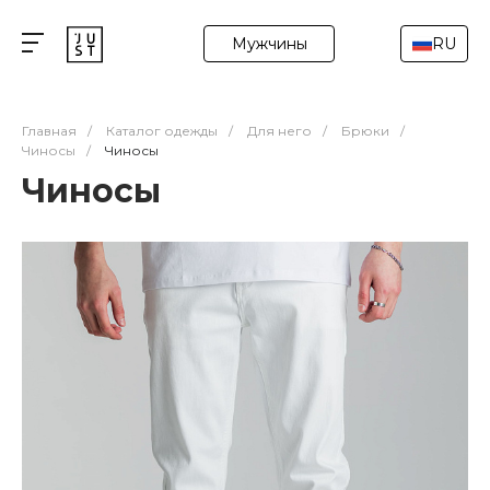
Мужчины
RU
Главная
/
Каталог одежды
/
Для него
/
Брюки
/
Чиносы
/
Чиносы
Чиносы