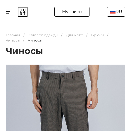
Мужчины
RU
Главная
/
Каталог одежды
/
Для него
/
Брюки
/
Чиносы
/
Чиносы
Чиносы