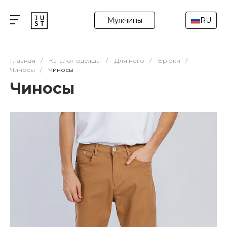
Мужчины
RU
Главная
/
Каталог одежды
/
Для него
/
Брюки
/
Чиносы
/
Чиносы
Чиносы