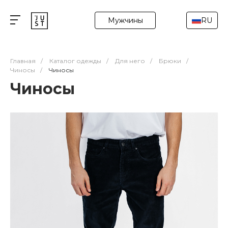
Мужчины
RU
Главная
/
Каталог одежды
/
Для него
/
Брюки
/
Чиносы
/
Чиносы
Чиносы