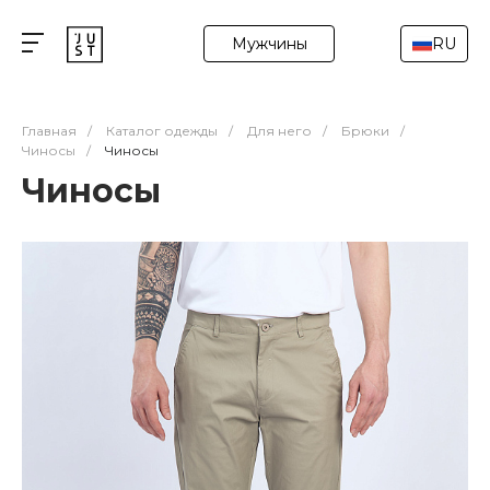
Мужчины
RU
Главная
/
Каталог одежды
/
Для него
/
Брюки
/
Чиносы
/
Чиносы
Чиносы