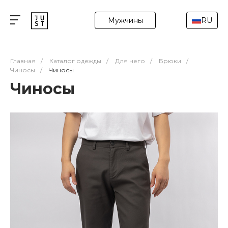
Мужчины
RU
Главная
/
Каталог одежды
/
Для него
/
Брюки
/
Чиносы
/
Чиносы
Чиносы