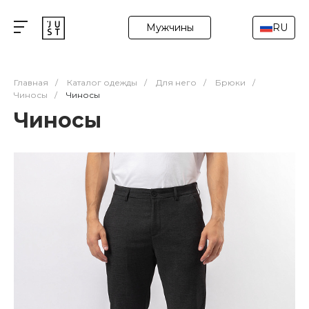
Мужчины
RU
Главная
/
Каталог одежды
/
Для него
/
Брюки
/
Чиносы
/
Чиносы
Чиносы