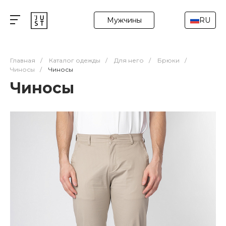
Мужчины
RU
Главная
/
Каталог одежды
/
Для него
/
Брюки
/
Чиносы
/
Чиносы
Чиносы