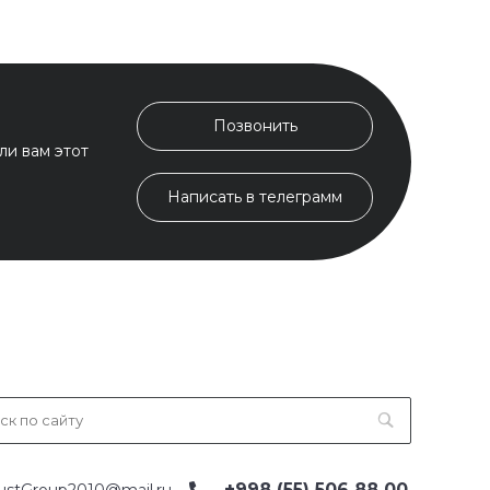
Позвонить
ли вам этот
Написать в телеграмм
+998 (55) 506 88 00
ustGroup2010@mail.ru