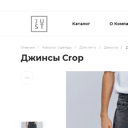
Каталог
О Комп
Главная
/
Каталог одежды
/
Для него
/
Джинсы
/
Джинсы Crop