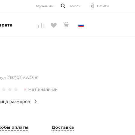
Мужчины
Поиск
Войти
врата
РУССКИЙ
кул:
JT52102-AW23 #1
Нет в наличии
ица размеров
собы оплаты
Доставка