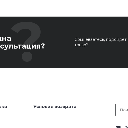
жна
Сомневаетесь, подойдет 
сультация?
товар?
вки
Условия возврата
J