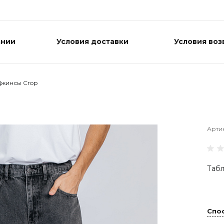
ании
Условия доставки
Условия воз
Джинсы Crop
Арти
Табл
Спо