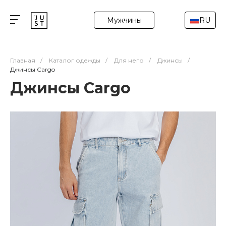
Мужчины
RU
Главная
/
Каталог одежды
/
Для него
/
Джинсы
/
Джинсы Cargo
Джинсы Cargo