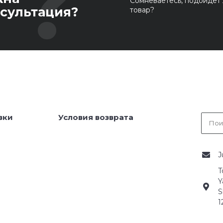
Сомневаетесь, подойдет 
сультация?
товар?
вки
Условия возврата
J
T
Y
S
1