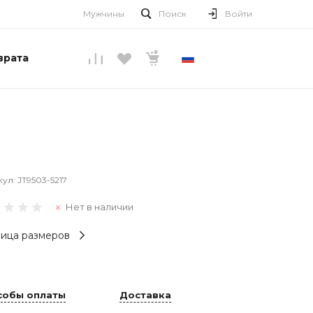
Мужчины
Поиск
Войти
врата
РУССКИЙ
кул:
JT9503-5217
Нет в наличии
ица размеров
собы оплаты
Доставка