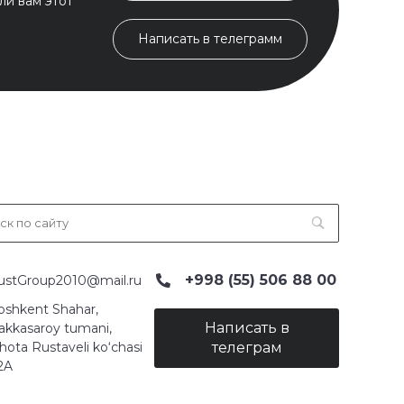
ли вам этот
Написать в телеграмм
+998 (55) 506 88 00
ustGroup2010@mail.ru
oshkent Shahar,
Написать в
akkasaroy tumani,
hota Rustaveli ko‘chasi
телеграм
2A