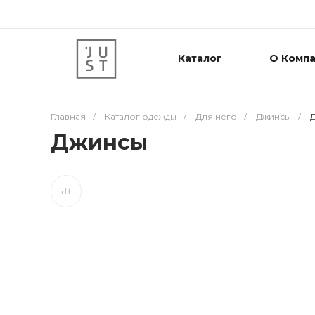
Каталог
О Комп
Главная
/
Каталог одежды
/
Для него
/
Джинсы
/
Джинсы