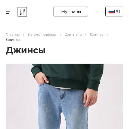
Мужчины
RU
Главная
/
Каталог одежды
/
Для него
/
Джинсы
/
Джинсы
Джинсы