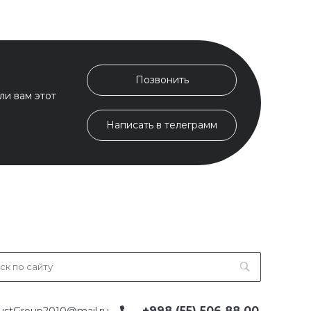
Позвонить
ли вам этот
Написать в телеграмм
+998 (55) 506 88 00
ustGroup2010@mail.ru