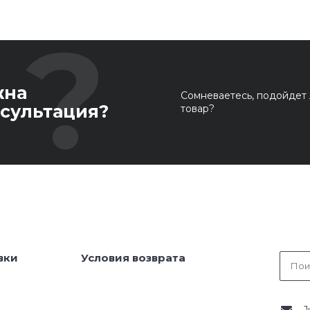
жна
Сомневаетесь, подойдет 
сультация?
товар?
вки
Условия возврата
J