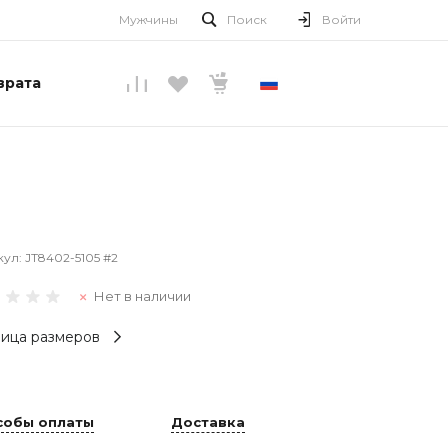
Мужчины
Поиск
Войти
врата
РУССКИЙ
кул:
JT8402-5105 #2
Нет в наличии
ица размеров
собы оплаты
Доставка