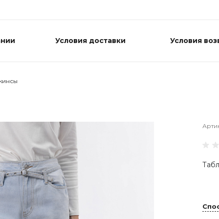
ании
Условия доставки
Условия воз
жинсы
Арти
Табл
Спо