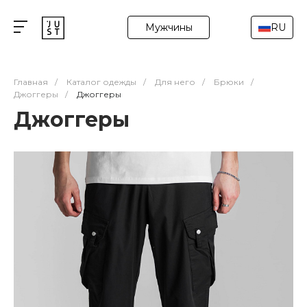
Мужчины
RU
Главная
/
Каталог одежды
/
Для него
/
Брюки
/
Джоггеры
/
Джоггеры
Джоггеры