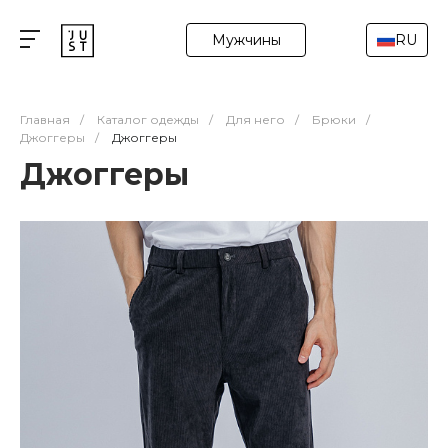
Мужчины
RU
Главная
/
Каталог одежды
/
Для него
/
Брюки
/
Джоггеры
/
Джоггеры
Джоггеры