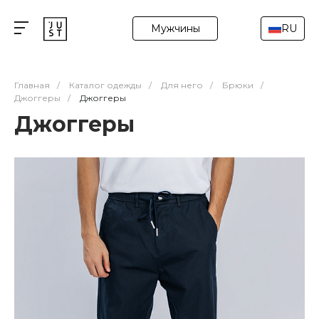
Мужчины
RU
Главная
/
Каталог одежды
/
Для него
/
Брюки
/
Джоггеры
/
Джоггеры
Джоггеры