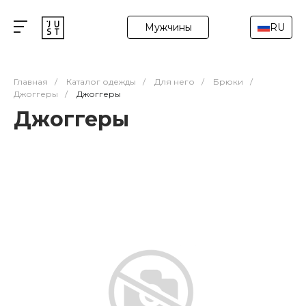
Мужчины
RU
Главная
/
Каталог одежды
/
Для него
/
Брюки
/
Джоггеры
/
Джоггеры
Джоггеры