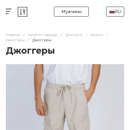
Мужчины
RU
Главная
/
Каталог одежды
/
Для него
/
Брюки
/
Джоггеры
/
Джоггеры
Джоггеры