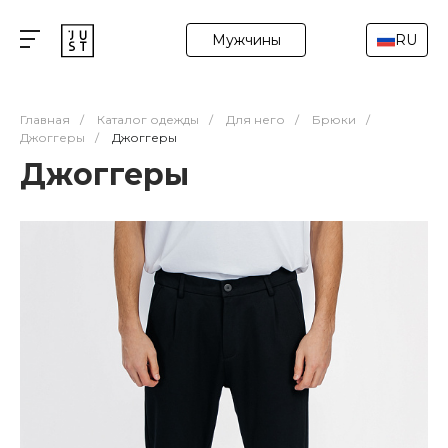
Мужчины
RU
Главная
/
Каталог одежды
/
Для него
/
Брюки
/
Джоггеры
/
Джоггеры
Джоггеры