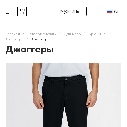
Мужчины
RU
Главная
/
Каталог одежды
/
Для него
/
Брюки
/
Джоггеры
/
Джоггеры
Джоггеры