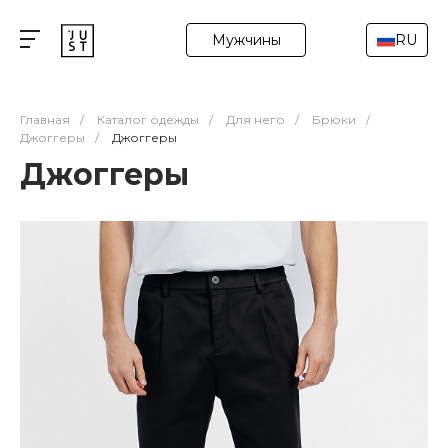
Мужчины
RU
Главная
/
Каталог одежды
/
Для него
/
Брюки
/
Джоггеры
/
Джоггеры
Джоггеры