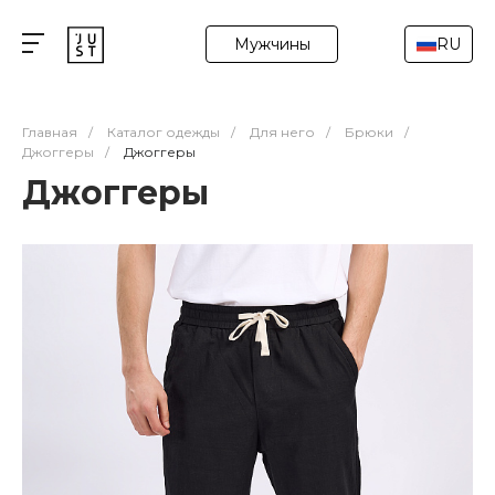
Мужчины
RU
Главная
/
Каталог одежды
/
Для него
/
Брюки
/
Джоггеры
/
Джоггеры
Джоггеры