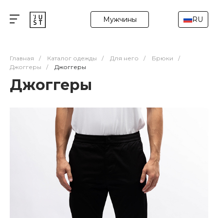
Мужчины
RU
Главная
/
Каталог одежды
/
Для него
/
Брюки
/
Джоггеры
/
Джоггеры
Джоггеры