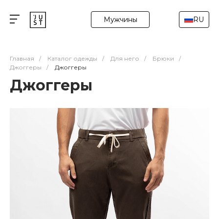
Мужчины
RU
Главная
/
Каталог одежды
/
Для него
/
Брюки
/
Джоггеры
/
Джоггеры
Джоггеры